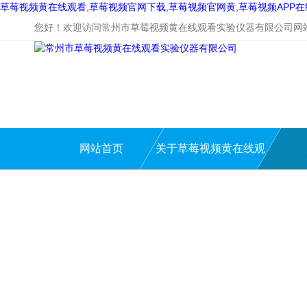
草莓视频黄在线观看,草莓视频官网下载,草莓视频官网黄,草莓视频APP
您好！欢迎访问常州市草莓视频黄在线观看实验仪器有限公司网站
网站首页
关于草莓视频黄在线观
看