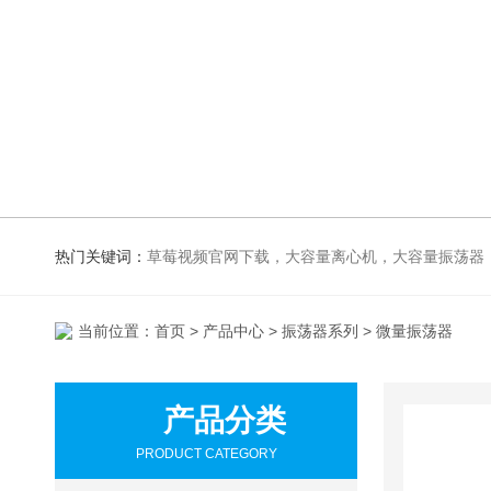
热门关键词：
草莓视频官网下载，大容量离心机，大容量振荡器，高速冷冻离心机，生化、光照、振荡培养箱，磁力搅拌器
当前位置：
首页
>
产品中心
>
振荡器系列
> 微量振荡器
产品分类
PRODUCT CATEGORY