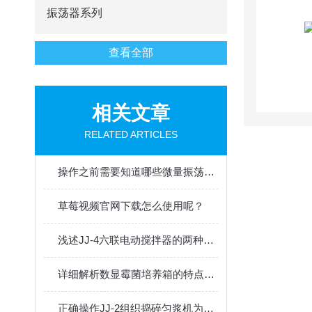
振荡器系列
查看全部
相关文章
RELATED ARTICLES
操作之前需要知道哪些微量振荡器的知识
草莓视频官网下载怎么使用呢？
浅述JJ-4六联电动搅拌器的两种不同温度控制模式
详细解析数显霉菌培养箱的特点、使用方法以及注意事项
正确操作JJ-2组织捣碎匀浆机为科研和生产提供强有力的支持